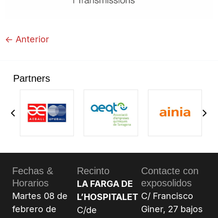
←
Anterior
Partners
Fechas &
Recinto
Contacte con
Horarios
exposolidos
LA FARGA DE
Martes 08 de
C/ Francisco
L’HOSPITALET
febrero de
Giner, 27 bajos
C/de