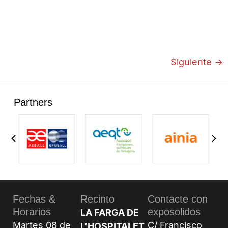
Siguiente
→
Partners
Fechas &
Recinto
Contacte con
Horarios
exposolidos
LA FARGA DE
Martes 08 de
C/ Francisco
L’HOSPITALET