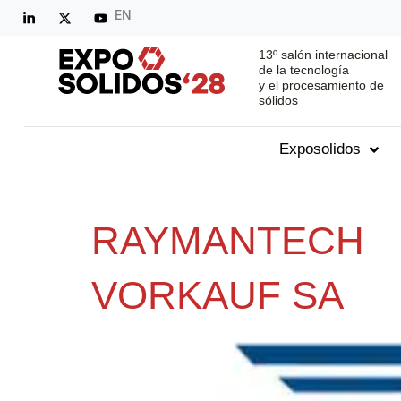
EN
13º salón internacional
de la tecnología
y el procesamiento de
sólidos
Exposolidos
RAYMANTECH
VORKAUF SA