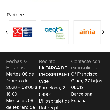
Partners
Fechas &
Recinto
Contacte con
Horarios
exposolidos
LA FARGA DE
Martes 08 de
C/ Francisco
L’HOSPITALET
febrero de
Giner, 27 bajos
C/de
2028 – 09:00 a
08012
Barcelona, 2
18:00
Barcelona,
08901
Miércoles 09
España.
L’Hospitalet de
de febrero de
Llobregat