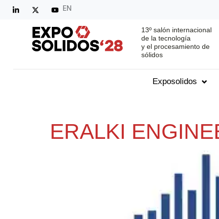
EN
13º salón internacional
de la tecnología
y el procesamiento de
sólidos
Exposolidos
ERALKI ENGINEE