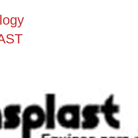
logy
AST