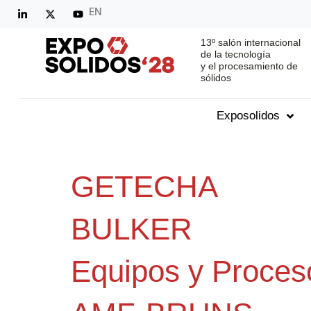
EN
13º salón internacional
de la tecnología
y el procesamiento de
sólidos
Exposolidos
GETECHA
BULKER
Equipos y Proces