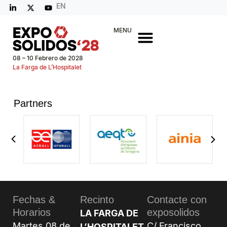
EN
MENU
08 – 10 Febrero de 2028
La Farga de L’Hospitalet
Partners
Fechas &
Recinto
Contacte con
Horarios
exposolidos
LA FARGA DE
Martes 08 de
C/ Francisco
L’HOSPITALET