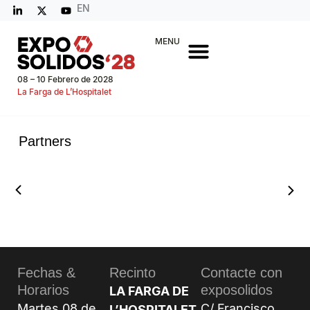
EN
MENU
08 – 10 Febrero de 2028
La Farga de L’Hospitalet
Partners
Fechas &
Recinto
Contacte con
Horarios
exposolidos
LA FARGA DE
Martes 08 de
C/ Francisco
L’HOSPITALET