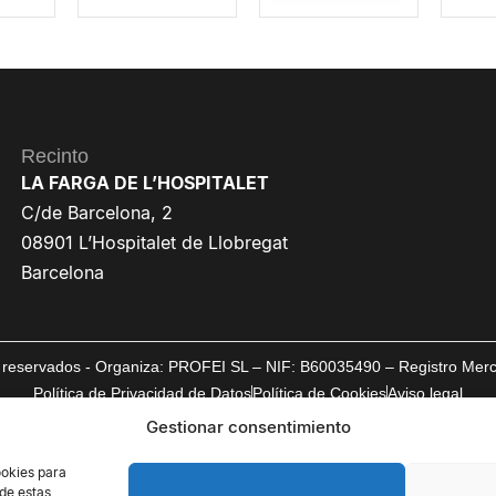
Recinto
LA FARGA DE L’HOSPITALET
C/de Barcelona, 2
08901 L’Hospitalet de Llobregat
Barcelona
reservados - Organiza: PROFEI SL – NIF: B60035490 – Registro Mercan
Política de Privacidad de Datos
Política de Cookies
Aviso legal
Gestionar consentimiento
ookies para
 de estas