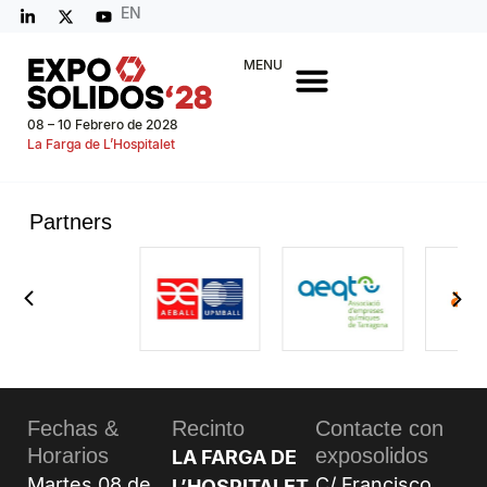
EN
MENU
08 – 10 Febrero de 2028
La Farga de L’Hospitalet
Partners
Fechas &
Recinto
Contacte con
Horarios
exposolidos
LA FARGA DE
Martes 08 de
C/ Francisco
L’HOSPITALET