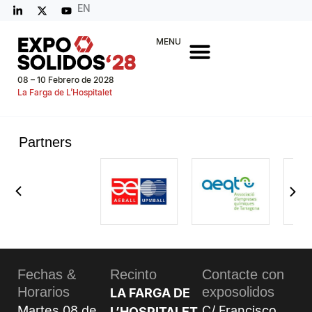
EN
MENU
08 – 10 Febrero de 2028
La Farga de L’Hospitalet
Partners
Fechas &
Recinto
Contacte con
Horarios
exposolidos
LA FARGA DE
Martes 08 de
C/ Francisco
L’HOSPITALET