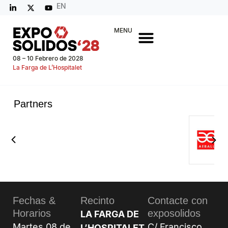
EN
MENU
08 – 10 Febrero de 2028
La Farga de L’Hospitalet
Partners
Fechas &
Recinto
Contacte con
Horarios
exposolidos
LA FARGA DE
Martes 08 de
C/ Francisco
L’HOSPITALET