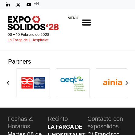
EN
MENU
08 – 10 Febrero de 2028
La Farga de L’Hospitalet
Partners
Fechas &
Recinto
Contacte con
Horarios
exposolidos
LA FARGA DE
Martes 08 de
C/ Francisco
L’HOSPITALET