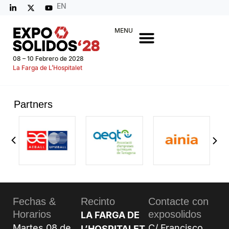
EN
MENU
08 – 10 Febrero de 2028
La Farga de L’Hospitalet
Partners
Fechas &
Recinto
Contacte con
Horarios
exposolidos
LA FARGA DE
Martes 08 de
C/ Francisco
L’HOSPITALET