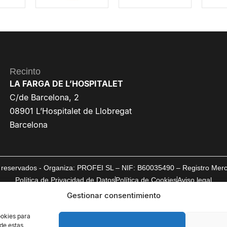
Recinto
LA FARGA DE L’HOSPITALET
C/de Barcelona, 2
08901 L’Hospitalet de Llobregat
Barcelona
reservados - Organiza: PROFEI SL – NIF: B60035490 – Registro Mercan
Política de Privacidad de Datos
Política de Cookies
Aviso legal
Gestionar consentimiento
ookies para
 de estas