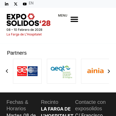
EN
MENU
08 – 10 Febrero de 2028
La Farga de L’Hospitalet
Partners
Fechas &
Recinto
Contacte con
Horarios
exposolidos
LA FARGA DE
Martes 08 de
C/ Francisco
L’HOSPITALET