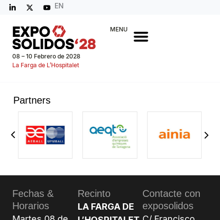
EN
MENU
08 – 10 Febrero de 2028
La Farga de L’Hospitalet
Partners
Fechas &
Recinto
Contacte con
Horarios
exposolidos
LA FARGA DE
Martes 08 de
C/ Francisco
L’HOSPITALET