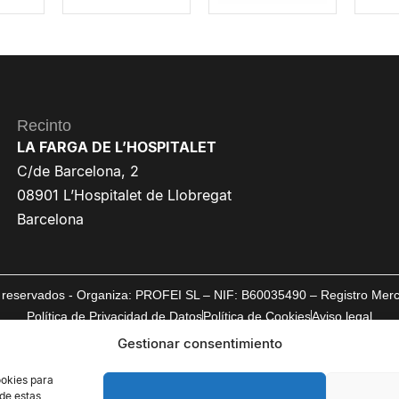
Recinto
LA FARGA DE L’HOSPITALET
C/de Barcelona, 2
08901 L’Hospitalet de Llobregat
Barcelona
reservados - Organiza: PROFEI SL – NIF: B60035490 – Registro Mercan
Política de Privacidad de Datos
Política de Cookies
Aviso legal
Gestionar consentimiento
ookies para
 de estas