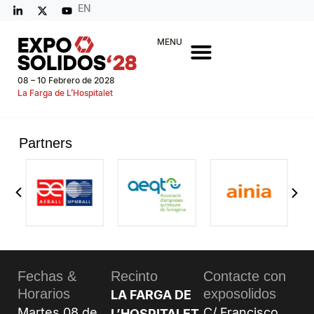
EN
MENU
08 – 10 Febrero de 2028
La Farga de L’Hospitalet
Partners
Fechas &
Recinto
Contacte con
Horarios
exposolidos
LA FARGA DE
Martes 08 de
C/ Francisco
L’HOSPITALET