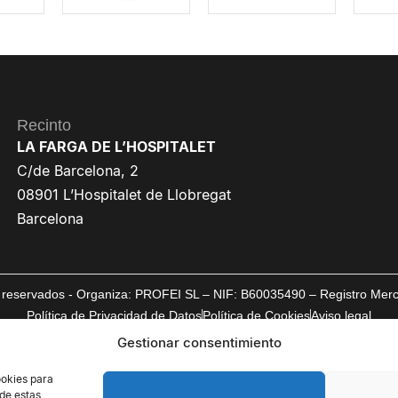
Recinto
LA FARGA DE L’HOSPITALET
C/de Barcelona, 2
08901 L’Hospitalet de Llobregat
Barcelona
reservados - Organiza: PROFEI SL – NIF: B60035490 – Registro Mercan
Política de Privacidad de Datos
Política de Cookies
Aviso legal
Gestionar consentimiento
ookies para
 de estas