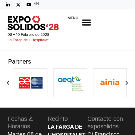
EN
MENU
08 – 10 Febrero de 2028
La Farga de L’Hospitalet
Partners
Fechas &
Recinto
Contacte con
Horarios
exposolidos
LA FARGA DE
Martes 08 de
C/ Francisco
L’HOSPITALET