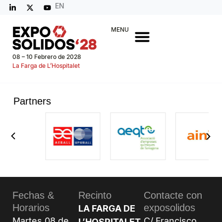
EN
MENU
08 – 10 Febrero de 2028
La Farga de L’Hospitalet
Partners
Fechas &
Recinto
Contacte con
Horarios
exposolidos
LA FARGA DE
Martes 08 de
C/ Francisco
L’HOSPITALET