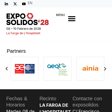
EN
MENU
08 – 10 Febrero de 2028
La Farga de L’Hospitalet
Partners
Fechas &
Recinto
Contacte con
Horarios
exposolidos
LA FARGA DE
Martes 08 de
C/ Francisco
L’HOSPITALET