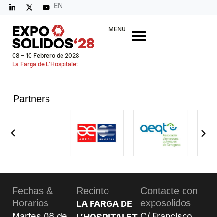
EN
MENU
08 – 10 Febrero de 2028
La Farga de L’Hospitalet
Partners
Fechas &
Recinto
Contacte con
Horarios
exposolidos
LA FARGA DE
Martes 08 de
C/ Francisco
L’HOSPITALET