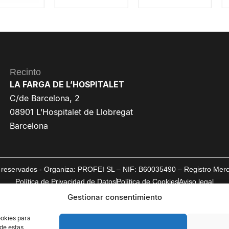
Recinto
LA FARGA DE L’HOSPITALET
C/de Barcelona, 2
08901 L’Hospitalet de Llobregat
Barcelona
reservados - Organiza: PROFEI SL – NIF: B60035490 – Registro Mercan
Política de Privacidad de Datos
Política de Cookies
Aviso legal
Gestionar consentimiento
ookies para
 de estas