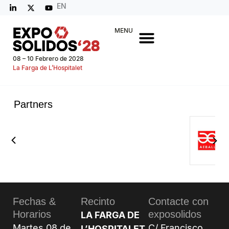
EN
MENU
08 – 10 Febrero de 2028
La Farga de L’Hospitalet
Partners
Fechas &
Recinto
Contacte con
Horarios
exposolidos
LA FARGA DE
Martes 08 de
C/ Francisco
L’HOSPITALET