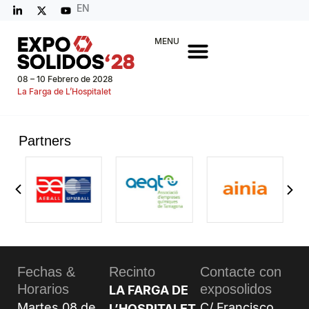
EN
MENU
08 – 10 Febrero de 2028
La Farga de L’Hospitalet
Partners
Fechas &
Recinto
Contacte con
Horarios
exposolidos
LA FARGA DE
Martes 08 de
C/ Francisco
L’HOSPITALET