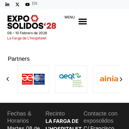
EN
MENU
08 – 10 Febrero de 2028
La Farga de L’Hospitalet
Partners
Fechas &
Recinto
Contacte con
Horarios
exposolidos
LA FARGA DE
Martes 08 de
C/ Francisco
L’HOSPITALET