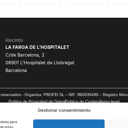
Recinto
LA FARGA DE L’HOSPITALET
C/de Barcelona, 2
08901 L’Hospitalet de Llobregat
Barcelona
reservados - Organiza: PROFEI SL – NIF: B60035490 – Registro Mercan
Política de Privacidad de Datos
Política de Cookies
Aviso legal
Gestionar consentimiento
ookies para
 de estas