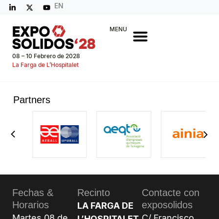
EN
MENU
08 – 10 Febrero de 2028
La Farga de L’Hospitalet
Partners
Fechas &
Recinto
Contacte con
Horarios
exposolidos
LA FARGA DE
Martes 08 de
C/ Francisco
L’HOSPITALET