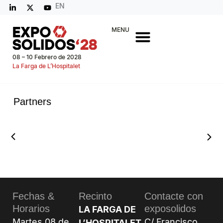
EN
MENU
08 – 10 Febrero de 2028
La Farga de L’Hospitalet
Partners
Fechas &
Recinto
Contacte con
Horarios
exposolidos
LA FARGA DE
Martes 08 de
C/ Francisco
L’HOSPITALET