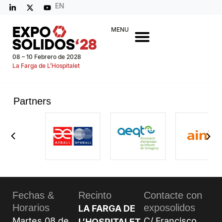
EN
MENU
08 – 10 Febrero de 2028
La Farga de L’Hospitalet
Partners
Fechas &
Recinto
Contacte con
Horarios
exposolidos
LA FARGA DE
Martes 08 de
C/ Francisco
L’HOSPITALET