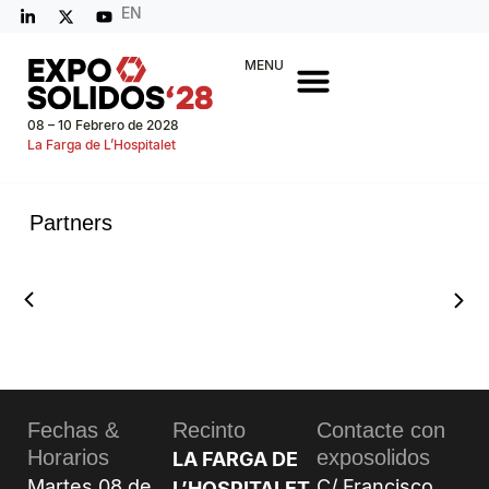
EN
MENU
08 – 10 Febrero de 2028
La Farga de L’Hospitalet
Partners
Fechas &
Recinto
Contacte con
Horarios
exposolidos
LA FARGA DE
Martes 08 de
C/ Francisco
L’HOSPITALET