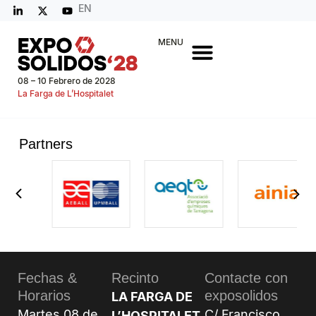
EN
MENU
08 – 10 Febrero de 2028
La Farga de L’Hospitalet
Partners
Fechas &
Recinto
Contacte con
Horarios
exposolidos
LA FARGA DE
Martes 08 de
C/ Francisco
L’HOSPITALET