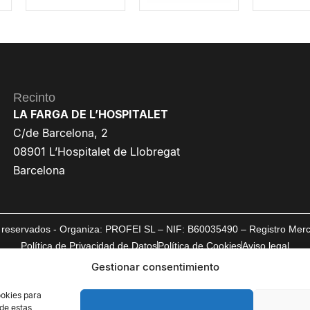
Recinto
LA FARGA DE L’HOSPITALET
C/de Barcelona, 2
08901 L’Hospitalet de Llobregat
Barcelona
reservados - Organiza: PROFEI SL – NIF: B60035490 – Registro Mercan
Política de Privacidad de Datos
Política de Cookies
Aviso legal
Gestionar consentimiento
ookies para
 de estas