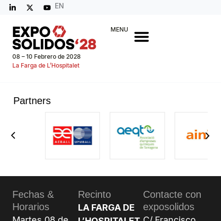
EN
MENU
08 – 10 Febrero de 2028
La Farga de L’Hospitalet
Partners
Fechas &
Recinto
Contacte con
Horarios
exposolidos
LA FARGA DE
Martes 08 de
C/ Francisco
L’HOSPITALET