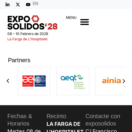
EN
MENU
08 – 10 Febrero de 2028
La Farga de L’Hospitalet
Partners
Fechas &
Recinto
Contacte con
Horarios
exposolidos
LA FARGA DE
Martes 08 de
C/ Francisco
L’HOSPITALET