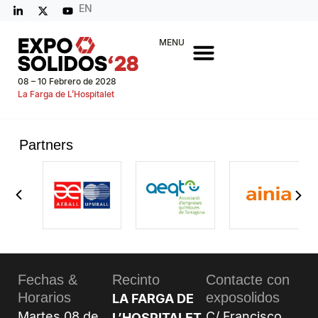
EN
MENU
08 – 10 Febrero de 2028
La Farga de L’Hospitalet
Partners
Fechas &
Recinto
Contacte con
Horarios
exposolidos
LA FARGA DE
Martes 08 de
C/ Francisco
L’HOSPITALET