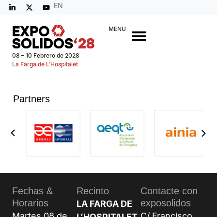
EN
MENU
08 – 10 Febrero de 2028
La Farga de L’Hospitalet
Partners
Fechas &
Recinto
Contacte con
Horarios
exposolidos
LA FARGA DE
Martes 08 de
C/ Francisco
L’HOSPITALET