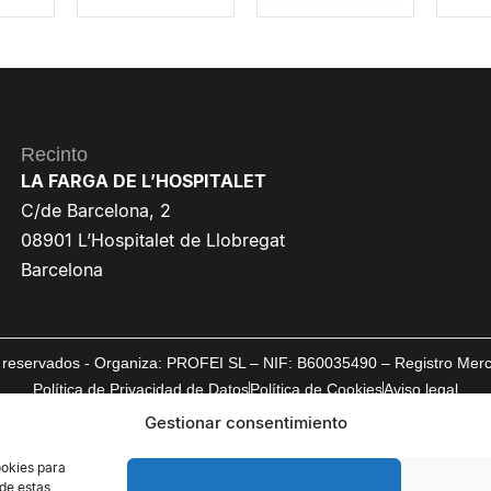
Recinto
LA FARGA DE L’HOSPITALET
C/de Barcelona, 2
08901 L’Hospitalet de Llobregat
Barcelona
reservados - Organiza: PROFEI SL – NIF: B60035490 – Registro Mercan
Política de Privacidad de Datos
Política de Cookies
Aviso legal
Gestionar consentimiento
ookies para
 de estas