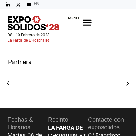
EN
MENU
08 – 10 Febrero de 2028
La Farga de L’Hospitalet
Partners
Fechas &
Recinto
Contacte con
Horarios
exposolidos
LA FARGA DE
Martes 08 de
C/ Francisco
L’HOSPITALET