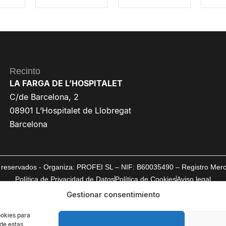
Recinto
LA FARGA DE L’HOSPITALET
C/de Barcelona, 2
08901 L’Hospitalet de Llobregat
Barcelona
reservados - Organiza: PROFEI SL – NIF: B60035490 – Registro Mercan
Política de Privacidad de Datos
Política de Cookies
Aviso legal
Gestionar consentimiento
ookies para
 de estas