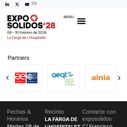
EN
MENU
08 – 10 Febrero de 2028
La Farga de L’Hospitalet
Partners
Fechas &
Recinto
Contacte con
Horarios
exposolidos
LA FARGA DE
Martes 08 de
C/ Francisco
L’HOSPITALET