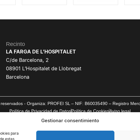
Recinto
LA FARGA DE L’HOSPITALET
C/de Barcelona, 2
08901 L’Hospitalet de Llobregat
Barcelona
reservados - Organiza: PROFEI SL – NIF: B60035490 – Registro Mercan
Política de Privacidad de Datos
Política de Cookies
Aviso legal
Gestionar consentimiento
ookies para
 de estas