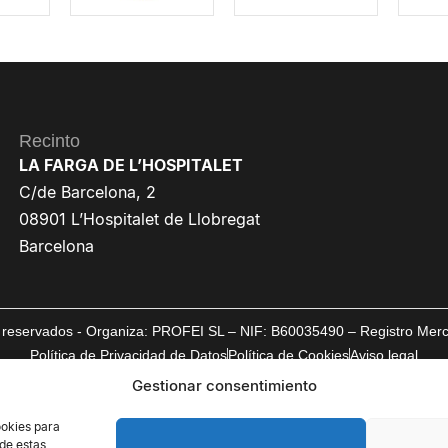
Recinto
LA FARGA DE L’HOSPITALET
C/de Barcelona, 2
08901 L’Hospitalet de Llobregat
Barcelona
reservados - Organiza: PROFEI SL – NIF: B60035490 – Registro Mercan
Política de Privacidad de Datos
Política de Cookies
Aviso legal
Gestionar consentimiento
ookies para
 de estas