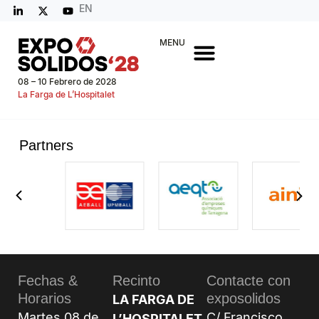
EN
MENU
08 – 10 Febrero de 2028
La Farga de L’Hospitalet
Partners
Fechas &
Recinto
Contacte con
Horarios
exposolidos
LA FARGA DE
Martes 08 de
C/ Francisco
L’HOSPITALET