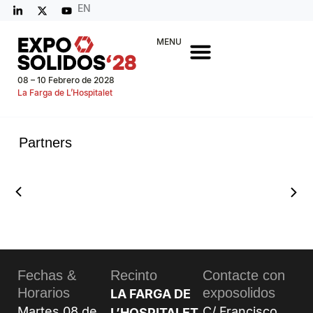
EN
MENU
08 – 10 Febrero de 2028
La Farga de L’Hospitalet
Partners
Fechas &
Recinto
Contacte con
Horarios
exposolidos
LA FARGA DE
Martes 08 de
C/ Francisco
L’HOSPITALET