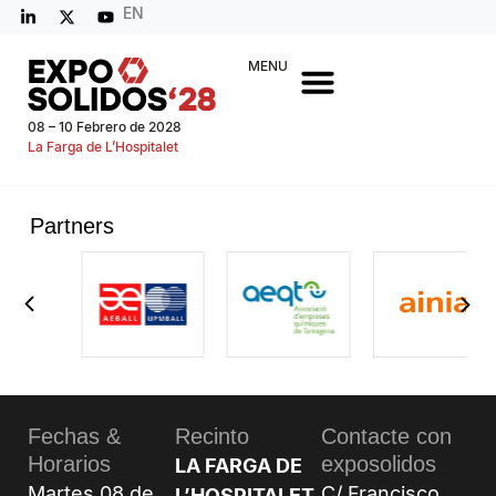
EN
MENU
08 – 10 Febrero de 2028
La Farga de L’Hospitalet
Partners
Fechas &
Recinto
Contacte con
Horarios
exposolidos
LA FARGA DE
Martes 08 de
C/ Francisco
L’HOSPITALET