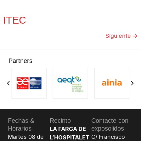
ITEC
Siguiente
→
Partners
Fechas &
Recinto
Contacte con
Horarios
exposolidos
LA FARGA DE
Martes 08 de
C/ Francisco
L’HOSPITALET