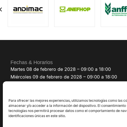
Fechas & Horarios
Martes 08 de febrero de 2028 – 09:00 a 18:00
Miércoles 09 de febrero de 2028 – 09:00 a 18:00
Jueves 10 de febrero de 2028 – 09:00 a 18:00
Para ofrecer las mejores experiencias, utilizamos tecnologías como las c
almacenar y/o acceder a la información del dispositivo. El consentimiento
tecnologías nos permitirá procesar datos como el comportamiento de nav
identificaciones únicas en este sitio.
©2026 Exposolidos® - Todos los derechos 