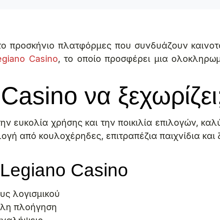
στο προσκήνιο πλατφόρμες που συνδυάζουν καινοτο
egiano Casino
, το οποίο προσφέρει μια ολοκληρω
 Casino να ξεχωρίζει
ην ευκολία χρήσης και την ποικιλία επιλογών, καλ
γή από κουλοχέρηδες, επιτραπέζια παιχνίδια και 
 Legiano Casino
υς λογισμικού
ολη πλοήγηση