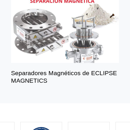
Separadores Magnéticos de ECLIPSE
MAGNETICS