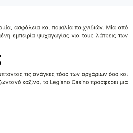
μία, ασφάλεια και ποικιλία παιχνιδιών. Μία από
μένη εμπειρία ψυχαγωγίας για τους λάτρεις των
;
ύπτοντας τις ανάγκες τόσο των αρχάριων όσο και
ζωντανό καζίνο, το Legiano Casino προσφέρει μια