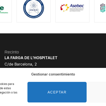
Recinto
LA FARGA DE L’HOSPITALET
C/de Barcelona, 2
08901 L’Hospitalet de Llobregat
Gestionar consentimiento
Barcelona
ookies para
 de estas
ACEPTAR
egación o las
reservados - Organiza: PROFEI SL – NIF: B60035490 – Registro Mercan
Política de Privacidad de Datos
Política de Cookies
Aviso legal