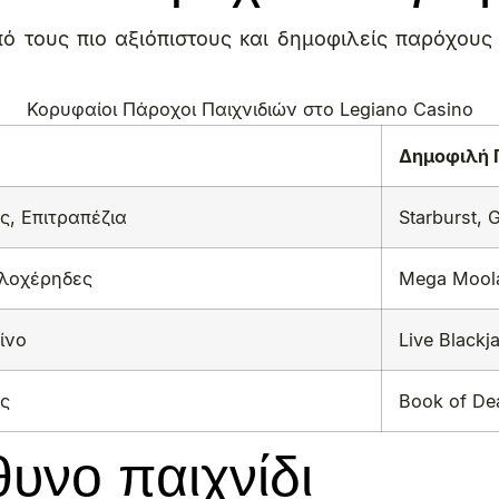
πό τους πιο αξιόπιστους και δημοφιλείς παρόχου
Κορυφαίοι Πάροχοι Παιχνιδιών στο Legiano Casino
Δημοφιλή 
, Επιτραπέζια
Starburst, 
υλοχέρηδες
Mega Moola
ίνο
Live Blackja
ς
Book of De
υνο παιχνίδι