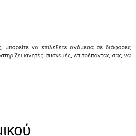
, μπορείτε να επιλέξετε ανάμεσα σε διάφορες
στηρίζει κινητές συσκευές, επιτρέποντάς σας να
μικού